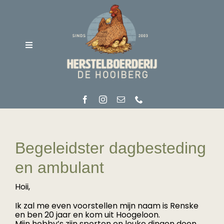
Ga
naar
inhoud
Toggle
Navigation
Home
Over ons
Begeleidster dagbesteding
en ambulant
Soorten zorg
Hoii,
Ik zal me even voorstellen mijn naam is Renske
Vacatures
en ben 20 jaar en kom uit Hoogeloon.
Mijn hobby’s zijn sporten en leuke dingen doen