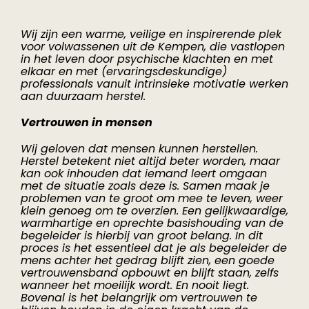
Medewerkers
Wij zijn een warme, veilige en inspirerende plek
voor volwassenen uit de Kempen, die vastlopen
in het leven door psychische klachten en met
Contact
elkaar en met (ervaringsdeskundige)
professionals vanuit intrinsieke motivatie werken
aan duurzaam herstel.
Agenda
Vertrouwen in mensen
Wij geloven dat mensen kunnen herstellen.
In het nieuws
Herstel betekent niet altijd beter worden, maar
kan ook inhouden dat iemand leert omgaan
met de situatie zoals deze is. Samen maak je
problemen van te groot om mee te leven, weer
klein genoeg om te overzien. Een gelijkwaardige,
warmhartige en oprechte basishouding van de
begeleider is hierbij van groot belang. In dit
proces is het essentieel dat je als begeleider de
mens achter het gedrag blijft zien, een goede
vertrouwensband opbouwt en blijft staan, zelfs
wanneer het moeilijk wordt. En nooit liegt.
Bovenal is het belangrijk om vertrouwen te