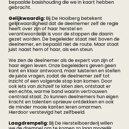
bepaalde basishouding die we in kaart hebben
gebracht.
Gelijkwaardig:
Bij De Hooiberg betekent
gelijkwaardigheid dat de deelnemer zelf de regie
heeft over zijn of haar herstel en
verantwoordelijk is voor de stappen die daarin
gezet worden. De begeleider staat niet boven de
deelnemer, en bepaald niet de route. Maar staat
juist naast hem of haar, als een steun.
We zien de deelnemer als de expert van zijn of
haar eigen leven. Onze begeleiders geven geen
kant en klaar antwoord, maar luisteren en stellen
de juiste vragen, zodat de deelnemer zelf tot
inzicht of een volgende stap kan komen. Door
ook iets van zichzelf te laten zien, ontstaat er
een echte, warme band waarin vertrouwen
centraal staat. Zo kunnen deelnemers hun eigen
kracht en talenten opnieuw ontdekken en ook
de minder mooie kanten leren omarmen.
Hierdoor verstevigd het zelfbeeld.
Laagdrempelig:
Bij De Herstelboerderij willen
we de drempel om te komen zo laag mogelijk