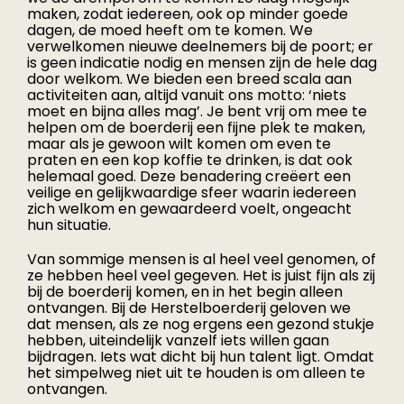
maken, zodat iedereen, ook op minder goede
dagen, de moed heeft om te komen. We
verwelkomen nieuwe deelnemers bij de poort; er
is geen indicatie nodig en mensen zijn de hele dag
door welkom. We bieden een breed scala aan
activiteiten aan, altijd vanuit ons motto: ‘niets
moet en bijna alles mag’. Je bent vrij om mee te
helpen om de boerderij een fijne plek te maken,
maar als je gewoon wilt komen om even te
praten en een kop koffie te drinken, is dat ook
helemaal goed. Deze benadering creëert een
veilige en gelijkwaardige sfeer waarin iedereen
zich welkom en gewaardeerd voelt, ongeacht
hun situatie.
Van sommige mensen is al heel veel genomen, of
ze hebben heel veel gegeven. Het is juist fijn als zij
bij de boerderij komen, en in het begin alleen
ontvangen. Bij de Herstelboerderij geloven we
dat mensen, als ze nog ergens een gezond stukje
hebben, uiteindelijk vanzelf iets willen gaan
bijdragen. Iets wat dicht bij hun talent ligt. Omdat
het simpelweg niet uit te houden is om alleen te
ontvangen.