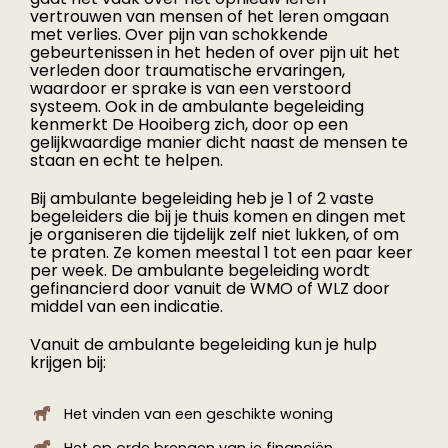
vertrouwen van mensen of het leren omgaan
Medewerkers
met
verlies. Over pijn van schokkende
gebeurtenissen in het heden of over pijn uit het
verleden door traumatische ervaringen,
waardoor er sprake is van een verstoord
Contact
systeem. Ook in de ambulante begeleiding
kenmerkt De Hooiberg zich, door op een
gelijkwaardige manier dicht naast de mensen te
staan en echt te helpen.
Agenda
Bij ambulante begeleiding heb je 1 of 2 vaste
begeleiders die bij je thuis komen en dingen met
In het nieuws
je organiseren die tijdelijk zelf niet lukken, of om
te praten. Ze komen meestal 1 tot een paar keer
per week. De ambulante begeleiding wordt
gefinancierd door vanuit de WMO of WLZ door
middel van een indicatie.
Vanuit de ambulante begeleiding kun je hulp
krijgen bij:
Het vinden van een geschikte woning
Het op orde brengen van je financiën