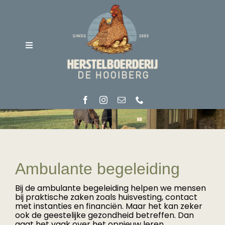
Ga
naar
inhoud
Toggle
Navigation
Home
Over ons
Ambulante begeleiding
Soorten zorg
Bij de ambulante begeleiding helpen we mensen
bij praktische zaken zoals huisvesting, contact
met instanties en financiën. Maar het kan zeker
Vacatures
ook de geestelijke gezondheid betreffen. Dan
gaat het vaak over het opnieuw leren