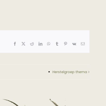
Facebook
X
Reddit
LinkedIn
WhatsApp
Tumblr
Pinterest
Vk
E-
mail
Herstelgroep thema