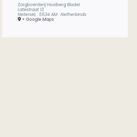
Zorgboerderij Hooiberg Bladel
Latestraat 13
Netersel
,
5534 AM
Netherlands
+ Google Maps