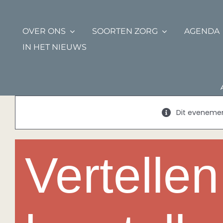
Ga
naar
inhoud
OVER ONS
SOORTEN ZORG
AGENDA
IN HET NIEUWS
Dit evenement
Vertellen