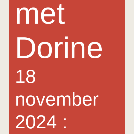
met
Medewerkers
Contact
Dorine
Agenda
In het nieuws
18
november
2024 :