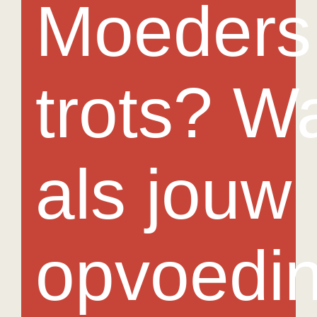
Moeders
Medewerkers
Contact
trots? W
Agenda
In het nieuws
als jouw
opvoedi