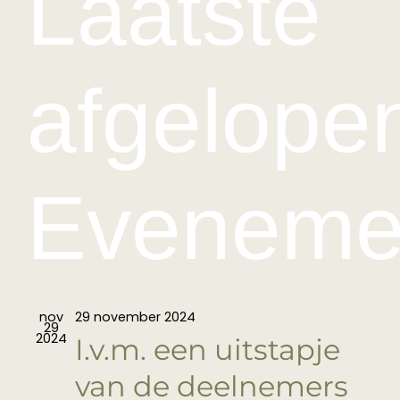
Laatste
n
n
van
Medewerkers
afgelope
Contact
Eveneme
Agenda
Eveneme
In het nieuws
nov
29 november 2024
29
2024
I.v.m. een uitstapje
van de deelnemers