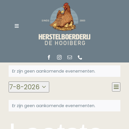
Ga
naar
inhoud
Toggle
Navigation
Home
Er zijn geen aankomende evenementen.
Over ons
7-8-2026
E
Maand
W
Selecteer
Soorten zorg
een
Kalender
Er zijn geen aankomende evenementen.
datum.
w
Vacatures