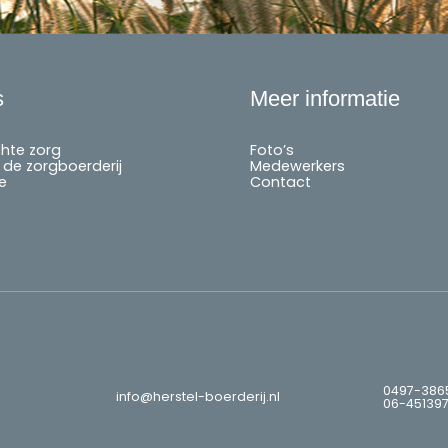
s
Meer informatie
chte zorg
Foto’s
de zorgboerderij
Medewerkers
e
Contact
0497-386
info@herstel-boerderij.nl
06-45139